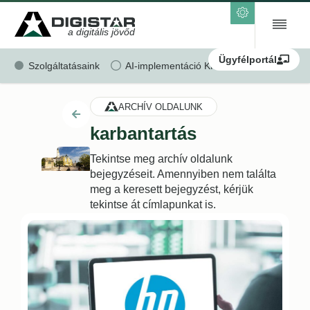
a digitális jövőd
Ügyfélportál
Szolgáltatásaink
AI-implementáció KKV-k részére
Ren
ARCHÍV OLDALUNK
karbantartás
Tekintse meg archív oldalunk
bejegyzéseit. Amennyiben nem találta
meg a keresett bejegyzést, kérjük
tekintse át címlapunkat is.