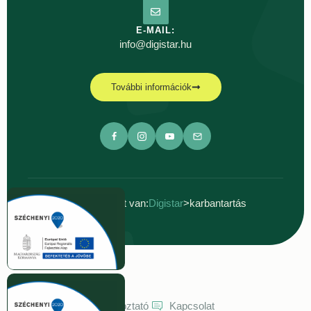
E-MAIL:
info@digistar.hu
További információk
Ön jelenleg itt van:
Digistar
>
karbantartás
Dokumentumok
Adatkezelési tájékoztató
Kapcsolat