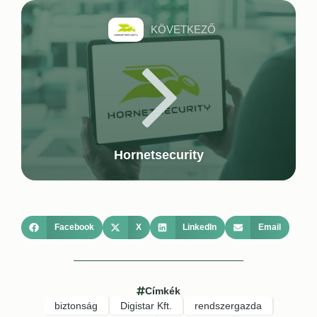
KÖVETKEZŐ
Hornetsecurity
Facebook
X
LinkedIn
Email
Címkék
biztonság
Digistar Kft.
rendszergazda