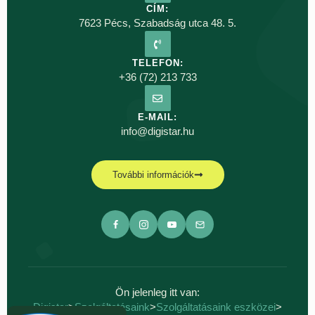
CÍM:
7623 Pécs, Szabadság utca 48. 5.
TELEFON:
+36 (72) 213 733
E-MAIL:
info@digistar.hu
További információk
Ön jelenleg itt van:
Digistar
>
Szolgáltatásaink
>
Szolgáltatásaink eszközei
>