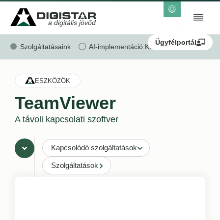
a digitális jövőd
Ügyfélportál
Szolgáltatásaink
AI-implementáció KKV-k részére
Ren
ESZKÖZÖK
TeamViewer
A távoli kapcsolati szoftver
Kapcsolódó szolgáltatások
Szolgáltatások