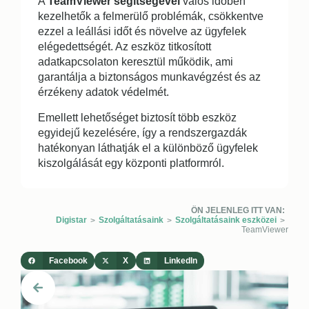
A
TeamViewer segítségével
valós időben
kezelhetők a felmerülő problémák, csökkentve
ezzel a leállási időt és növelve az ügyfelek
elégedettségét. Az eszköz titkosított
adatkapcsolaton keresztül működik, ami
garantálja a biztonságos munkavégzést és az
érzékeny adatok védelmét.
Emellett lehetőséget biztosít több eszköz
egyidejű kezelésére, így a rendszergazdák
hatékonyan láthatják el a különböző ügyfelek
kiszolgálását egy központi platformról.
ÖN JELENLEG ITT VAN:
Digistar
Szolgáltatásaink
Szolgáltatásaink eszközei
>
>
>
TeamViewer
Facebook
X
LinkedIn