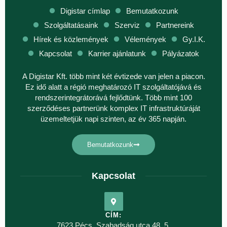
Digistar címlap
Bemutatkozunk
Szolgáltatásaink
Szerviz
Partnereink
Hírek és közlemények
Vélemények
Gy.I.K.
Kapcsolat
Karrier ajánlatunk
Pályázatok
A Digistar Kft. több mint két évtizede van jelen a piacon.
Ez idő alatt a régió meghatározó IT szolgáltatójává és
rendszerintegrátorává fejlődtünk. Több mint 100
szerződéses partnerünk komplex IT infrastruktúráját
üzemeltetjük napi szinten, az év 365 napján.
Bemutatkozunk
Kapcsolat
CÍM:
7623 Pécs, Szabadság utca 48. 5.