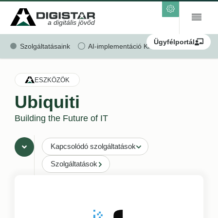
a digitális jövőd
Ügyfélportál
Szolgáltatásaink
AI-implementáció KKV-k részére
Ren
ESZKÖZÖK
Ubiquiti
Building the Future of IT
Kapcsolódó szolgáltatások
Szolgáltatások