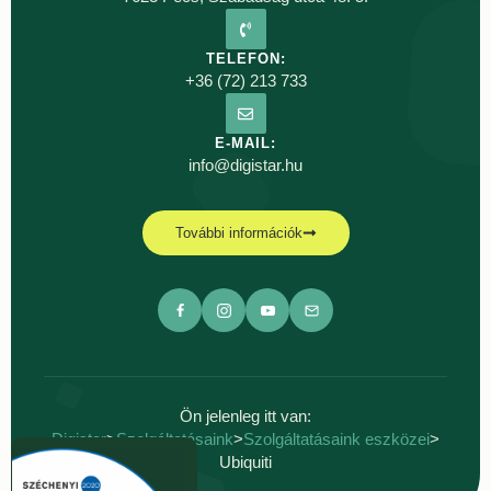
TELEFON:
+36 (72) 213 733
E-MAIL:
info@digistar.hu
További információk
Ön jelenleg itt van:
Digistar
>
Szolgáltatásaink
>
Szolgáltatásaink eszközei
>
Ubiquiti