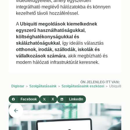
videófelügyeletet, amely egyszerűen
integrálható meglévő hálózatokba és könnyen
kezelhető távoli hozzáféréssel.
A
Ubiquiti megoldások kiemelkednek
egyszerű használhatóságukkal,
költséghatékonyságukkal és
skálázhatóságukkal
, így ideális választás
otthonok, irodák, szállodák, iskolák és
vállalkozások számára
, akik megbízható és
modern hálózati infrastruktúrát keresnek.
ÖN JELENLEG ITT VAN:
Digistar
Szolgáltatásaink
Szolgáltatásaink eszközei
Ubiquiti
>
>
>
Facebook
X
LinkedIn