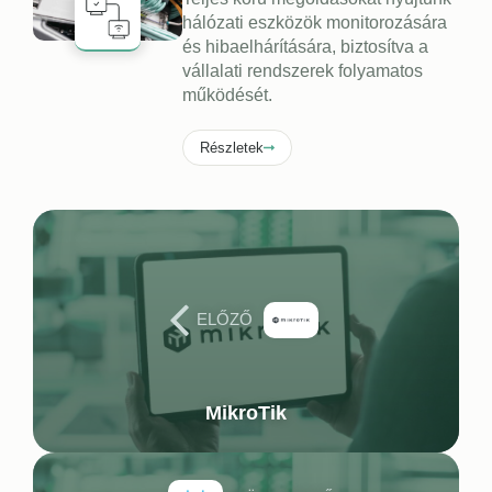
hálózati eszközök monitorozására
és hibaelhárítására, biztosítva a
vállalati rendszerek folyamatos
működését.
Részletek
ELŐZŐ
MikroTik