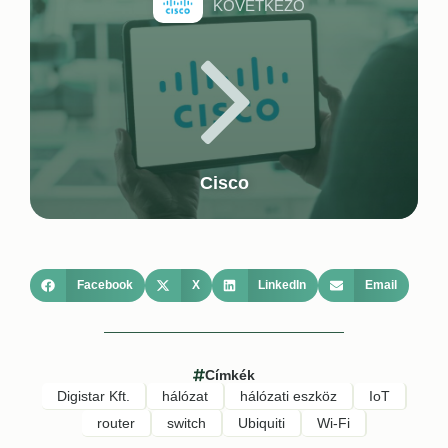
KÖVETKEZŐ
Cisco
Facebook
X
LinkedIn
Email
Címkék
Digistar Kft.
hálózat
hálózati eszköz
IoT
router
switch
Ubiquiti
Wi-Fi