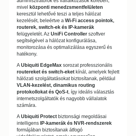
adminisztrátorok és vállalkozások körében,
mivel
központi menedzsmentfelületen
keresztül lehetővé teszi a teljes hálózat
kezelését, beleértve a
Wi-Fi access pointok,
routerek, switch-ek és IP-kamerák
felügyeletét. Az
UniFi Controller
szoftver
segítségével a hálózat konfigurálása,
monitorozása és optimalizálása egyszerű és
hatékony.
A
Ubiquiti EdgeMax
sorozat professzionális
routereket és switch-eket
kínál, amelyek fejlett
hálózati szolgáltatásokat biztosítanak, például
VLAN-kezelést, dinamikus routing
protokollokat és QoS-t
, így ideális választás
internetszolgáltatók és nagyobb vállalatok
számára.
A
Ubiquiti Protect
biztonsági megoldásai
intelligens
IP-kamerák és NVR-rendszerek
formájában biztosítanak átfogó