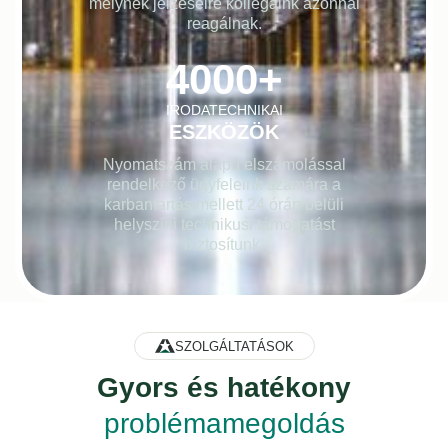
melynek jelzéseire kollégáink azonnal
reagálnak.
4000
+
IRODATECHNIKAI
ESZKÖZÖK
Nyomatszám alapú elszámolással
rendelkező ügyfeleink számára a
karbantartás mellett 24 órán belüli
helyszíni technikusi támogatást
biztosítunk.
SZOLGÁLTATÁSOK
Gyors és hatékony
problémamegoldás