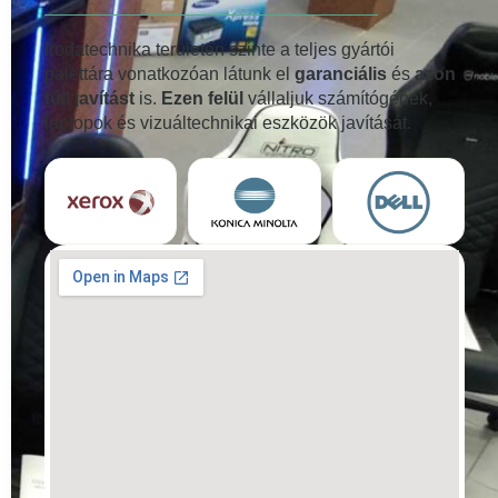
Irodatechnika területén szinte a teljes gyártói
palettára vonatkozóan látunk el
garanciális
és
azon
túli javítást
is.
Ezen felül
vállaljuk számítógépek,
laptopok és vizuáltechnikai eszközök javítását.