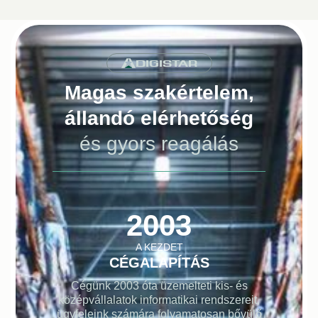
DIGISTAR
Magas szakértelem,
állandó elérhetőség
és gyors reagálás
2003
A KEZDET
CÉGALAPÍTÁS
Cégünk 2003 óta üzemelteti kis- és
középvállalatok informatikai rendszereit,
ügyfeleink számára folyamatosan bővülő