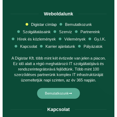
Weboldalunk
Digistar címlap
Bemutatkozunk
Szolgáltatásaink
Szerviz
Partnereink
Hírek és közlemények
Vélemények
Gy.I.K.
Kapcsolat
Karrier ajánlatunk
Pályázatok
A Digistar Kft. több mint két évtizede van jelen a piacon.
Ez idő alatt a régió meghatározó IT szolgáltatójává és
rendszerintegrátorává fejlődtünk. Több mint 100
szerződéses partnerünk komplex IT infrastruktúráját
üzemeltetjük napi szinten, az év 365 napján.
Bemutatkozunk
Kapcsolat