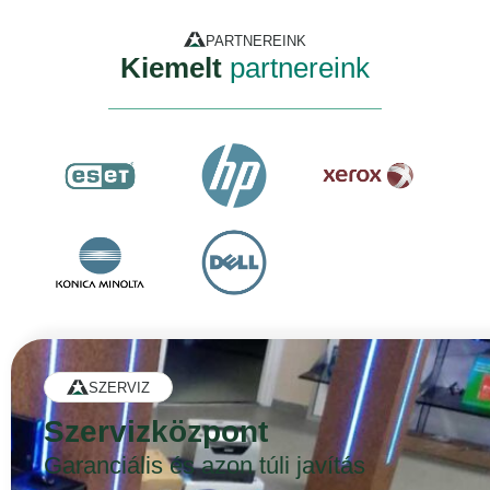
PARTNEREINK
Kiemelt
partnereink
SZERVIZ
Szervizközpont
Garanciális és azon túli javítás