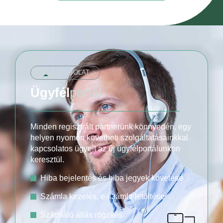
KAPCSOLAT
Ügyfél
portál
Minden regisztrált partnerünk könnyedén, egy
helyen nyomon követheti szolgáltatásainkkal
kapcsolatos ügyeit az új ügyfélportálunkon
keresztül.
Hiba bejelentés és hiba jegyek követése
Számla kezelés, e-számla letöltése
Számláló állás rögzítés