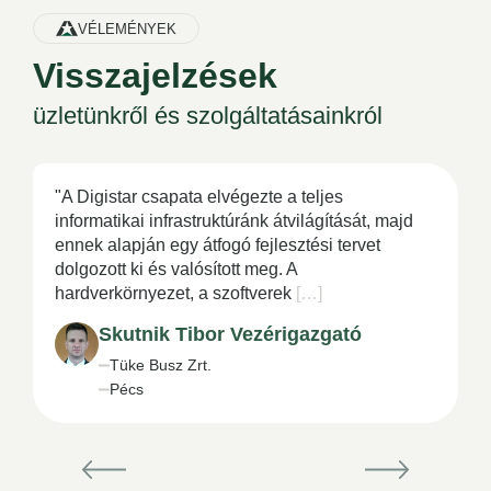
Bemutatkozunk
Bemutatkozunk
Bemutatkozunk
Szolgáltatások
Szolgáltatások
Szolgáltatások
VÉLEMÉNYEK
Visszajelzések
üzletünkről és szolgáltatásainkról
"A Digistar csapata elvégezte a teljes
informatikai infrastruktúránk átvilágítását, majd
ennek alapján egy átfogó fejlesztési tervet
dolgozott ki és valósított meg. A
hardverkörnyezet, a szoftverek
[…]
Skutnik Tibor Vezérigazgató
Tüke Busz Zrt.
Pécs