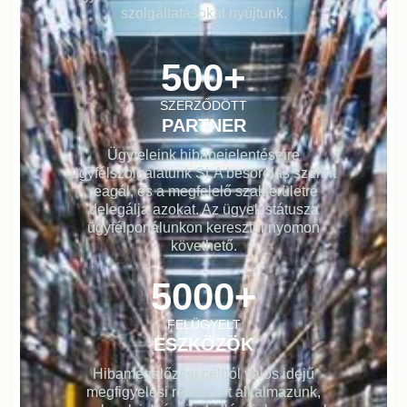
szolgáltatásokat nyújtunk.
500
+
SZERZŐDÖTT
PARTNER
Ügyfeleink hibabejelentéseire
ügyfélszolgálatunk SLA besorolás szerint
reagál, és a megfelelő szakterületre
delegálja azokat. Az ügyek státusza
ügyfélportálunkon keresztül nyomon
követhető.
5000
+
FELÜGYELT
ESZKÖZÖK
Hibamegelőzési célból valós idejű
megfigyelési rendszert alkalmazunk,