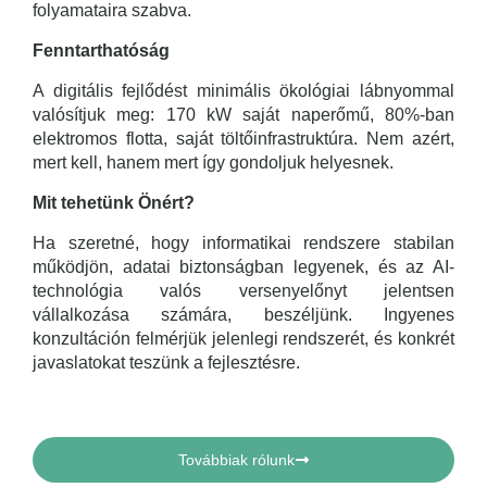
folyamataira szabva.
Fenntarthatóság
A digitális fejlődést minimális ökológiai lábnyommal
valósítjuk meg: 170 kW saját naperőmű, 80%-ban
elektromos flotta, saját töltőinfrastruktúra. Nem azért,
mert kell, hanem mert így gondoljuk helyesnek.
Mit tehetünk Önért?
Ha szeretné, hogy informatikai rendszere stabilan
működjön, adatai biztonságban legyenek, és az AI-
technológia valós versenyelőnyt jelentsen
vállalkozása számára, beszéljünk. Ingyenes
konzultáción felmérjük jelenlegi rendszerét, és konkrét
javaslatokat teszünk a fejlesztésre.
Továbbiak rólunk