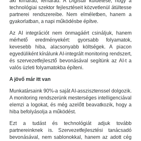
aki kimarad, lemarad. A Digistar küldetése, hogy a
technológiai szektor fejlesztéseit közvetlenül átültesse
partnerei rendszereibe. Nem elméletben, hanem a
gyakorlatban, a napi működésbe építve.
Az AI integrációt nem önmagáért csináljuk, hanem
mérhető eredményekért: gyorsabb folyamatok,
kevesebb hiba, alacsonyabb költségek. A piacon
egyedüliként kínálunk AI-integrált monitoring rendszert,
és szervezetfejlesztő bevonásával segítünk az AI-t a
valós üzleti folyamatokba építeni.
A jövő már itt van
Munkatársaink 90%-a saját AI-asszisztenssel dolgozik.
A monitoring rendszerünk mesterséges intelligenciával
elemzi a logokat, és még azelőtt beavatkozik, hogy a
hiba befolyásolja a működést.
Ezt a tudást és technológiát adjuk tovább
partnereinknek is. Szervezetfejlesztési tanácsadó
bevonásával, nem sablonokkal, hanem az adott cég