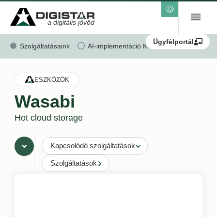
a digitális jövőd
Ügyfélportál
Szolgáltatásaink
AI-implementáció KKV-k részére
Ren
ESZKÖZÖK
Wasabi
Hot cloud storage
Kapcsolódó szolgáltatások
Szolgáltatások