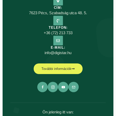
CÍM:
7623 Pécs, Szabadság utca 48. 5.
TELEFON:
+36 (72) 213 733
E-MAIL:
info@digistar.hu
További információk
Ön jelenleg itt van: