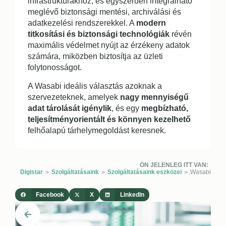
infrastruktúrákhoz, és egyszerűen integrálható
meglévő biztonsági mentési, archiválási és
adatkezelési rendszerekkel. A
modern
titkosítási és biztonsági technológiák
révén
maximális védelmet nyújt az érzékeny adatok
számára, miközben biztosítja az üzleti
folytonosságot.
A Wasabi ideális választás azoknak a
szervezeteknek, amelyek
nagy mennyiségű
adat tárolását igénylik
, és egy
megbízható,
teljesítményorientált és könnyen kezelhető
felhőalapú tárhelymegoldást keresnek.
ÖN JELENLEG ITT VAN:
Digistar
Szolgáltatásaink
Szolgáltatásaink eszközei
Wasabi
>
>
>
Facebook
X
LinkedIn