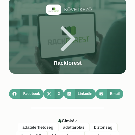
KÖVETKEZŐ
Rackforest
Facebook
X
LinkedIn
Email
Címkék
adatelérhetőség
adattárolás
biztonság