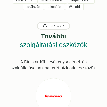
Digistar Kft.
kiberbiztonság
rugalmasság
skálázás
titkosítás
Wasabi
ESZKÖZÖK
További
szolgáltatási eszközök
A Digistar Kft. tevékenységének és
szolgáltatásainak hátterét biztosító eszközök.