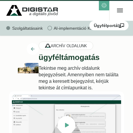
a digitális jövőd
Ügyfélportál
Szolgáltatásaink
AI-implementáció KKV-k részére
Ren
ARCHÍV OLDALUNK
ügyféltámogatás
Tekintse meg archív oldalunk
bejegyzéseit. Amennyiben nem találta
meg a keresett bejegyzést, kérjük
tekintse át címlapunkat is.