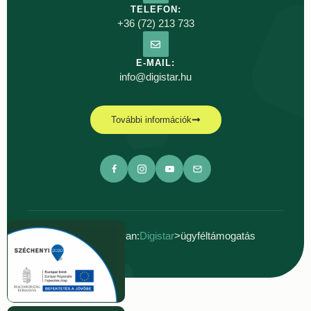
TELEFON:
+36 (72) 213 733
E-MAIL:
info@digistar.hu
További információk
Ön jelenleg itt van:
Digistar
>
ügyféltámogatás